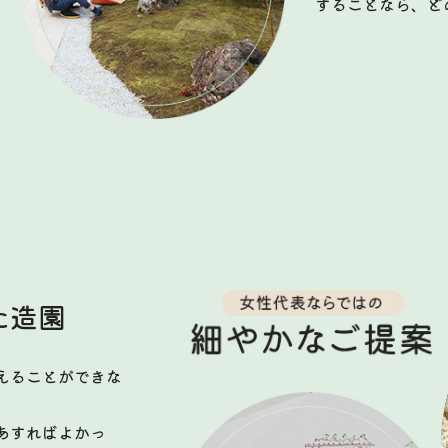
することなら、ど
た造園
えることができな
あすればよかっ