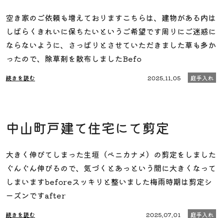
空き家のご依頼も増えておりますこちらは、建物がある内は
しばらくきれいに保ちたいというご希望です周りにご迷惑に
ならないように、さっぱりとさせていただきました草も多か
ったので、除草剤を散布しましたBefo
続きを読む
2025.11.05
庭手入れ
中山町戸建て住宅にて剪定
大きく伸びてしまった生垣（ベニカナメ）の剪定をしました
ぐんぐん伸びるので、気づくとあっという間に大きくなって
しまいますbeforeスッキリと整いました梅雨時期は剪定シ
ーズンですafter
続きを読む
2025.07.01
庭手入れ