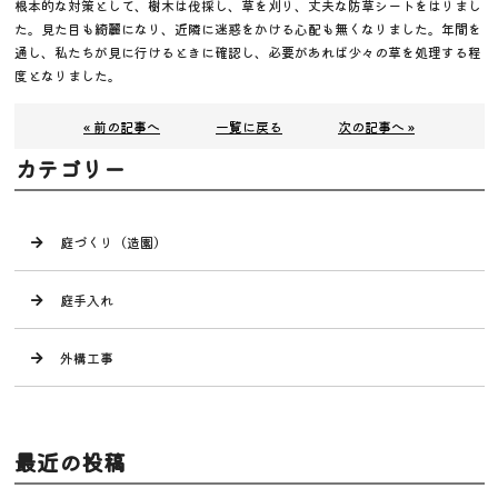
根本的な対策として、樹木は伐採し、草を刈り、丈夫な防草シートをはりまし
た。見た目も綺麗になり、近隣に迷惑をかける心配も無くなりました。年間を
通し、私たちが見に行けるときに確認し、必要があれば少々の草を処理する程
度となりました。
« 前の記事へ
一覧に戻る
次の記事へ »
カテゴリー
庭づくり（造園）
庭手入れ
外構工事
最近の投稿