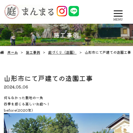
MENU
施工事例
ホーム
施工事例
庭づくり（造園）
山形市にて戸建ての造園工事
山形市にて戸建ての造園工事
2024.05.06
何もなかった敷地の一角
四季を感じる楽しいお庭へ！
before(2020年)